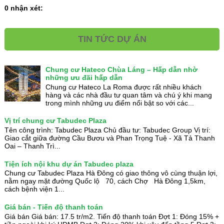
0 nhận xét:
TIN TỨC DỰ ÁN
Chung cư Hateco Chùa Láng – Hấp dẫn nhờ
những ưu đãi hấp dẫn
Chung cư Hateco La Roma được rất nhiều khách
hàng và các nhà đầu tư quan tâm và chú ý khi mang
trong mình những ưu điểm nổi bật so với các...
Vị trí chung cư Tabudec Plaza
Tên công trình: Tabudec Plaza Chủ đầu tư: Tabudec Group Vị trí:
Giao cắt giữa đường Cầu Bươu và Phan Trọng Tuệ - Xã Tả Thanh
Oai – Thanh Trì...
Tiện ích nội khu dự án Tabudec plaza
Chung cư Tabudec Plaza Hà Đông có giao thông vô cùng thuận lợi,
nằm ngay mặt đường Quốc lộ 70, cách Chợ Hà Đông 1,5km,
cách bệnh viện 1...
Giá bán - Tiến độ thanh toán
Giá bán Giá bán: 17.5 tr/m2. Tiến độ thanh toán Đợt 1: Đóng 15% +