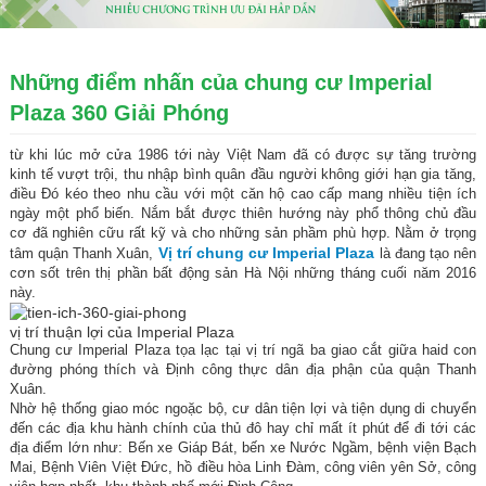
Những điểm nhấn của chung cư Imperial
Plaza 360 Giải Phóng
từ khi lúc mở cửa 1986 tới này Việt Nam đã có được sự tăng trường
kinh tế vượt trội, thu nhập bình quân đầu người không giới hạn gia tăng,
điều Đó kéo theo nhu cầu với một căn hộ cao cấp mang nhiều tiện ích
ngày một phổ biến. Nắm bắt được thiên hướng này phổ thông chủ đầu
cơ đã nghiên cữu rất kỹ và cho những sản phầm phù hợp. Nằm ở trọng
Vị trí
chung cư Imperial Plaza
tâm quận Thanh Xuân,
là đang tạo nên
cơn sốt trên thị phần bất động sản Hà Nội những tháng cuối năm 2016
này.
vị trí thuận lợi của Imperial Plaza
Chung cư Imperial Plaza tọa lạc tại vị trí ngã ba giao cắt giữa haid con
đường phóng thích và Định công thực dân địa phận của quận Thanh
Xuân.
Nhờ hệ thống giao móc ngoặc bộ, cư dân tiện lợi và tiện dụng di chuyển
đến các địa khu hành chính của thủ đô hay chỉ mất ít phút để đi tới các
địa điểm lớn như: Bến xe Giáp Bát, bến xe Nước Ngầm, bệnh viện Bạch
Mai, Bệnh Viên Việt Đức, hồ điều hòa Linh Đàm, công viên yên Sở, công