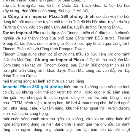
viên hợp nhất, khu thành phố mới Định Công,…
sắp các trường đại học: Kinh Tế Quốc Dân, Bách Khoa Hà Nội, Đại học
xây dựng, Học Viện ngân hàng, Đại học Y Hà Nội,…
Công trình Imperial Plaza 360 phóng thích
từ
cư dân với thể tiện
dụng kết nối mang các tuyến phố to của Thủ đô Hà Nội như: tuyến đường
Trường Chinh, các con phố vành đai Ba, tuyến đường Trương Định,….
Dự án Imperial Plaza
do tập đoàn Tincom khiến chủ đầu tư. có chuyên
nghiệp và sự thành công của phổ quát Công trình BĐS trước. Tincom
Group đã tạo được sự tin tưởng to đối sở hữu quý khách qua Công trình
Tincom Pháp Vân và Công trình Paragon Tower.
Tincom Group cũng chọn lọc tổ chức nhà thầu sở hữu tiềm lực cho mình
Chung cư Imperial Plaza
là Xuân Mai Corp.
là Dự án thứ ba Xuân Mai
Corp cùng hiệp tác với Tincom Group, sau Dự án 360 phóng thích sẽ sở
hữu phổ biến Công trình khác được Xuân Mai cộng tác vun đắp với tập
đoàn Tincom Group.
môi trường sống an lành sở hữu đa chức năng
Imperial Plaza 360 giải phóng
kiến tạo ra 1 không gian sống an lành
có đầy đủ những luôn thể ích vượt trội như : giáo dục, y tế, sắm sắm,
thư giãn, vui chơi giải trí…của người dùng ở mọi lứa tuổi. Đáng chú ý
như: TTTM, bệnh viện, trường học, bể bơi 4 mùa trong nhà, bể bơi ngoài
trời, nhà hàng, cafe, khu tắm nắng, khu thể thao ngoài trời, vườn dưỡng
sinh, sảnh chờ sang trọng…
một cuộc sống xanh vừa thu giãn khi không, vừa ko xa vắng luôn thể
nghi sống năng động và hiện đại chính là món quà mà chủ đầu cơ dành
tặng cho người dùng ưng chuẩn việc tạo lập bản hòa ca bất chợt