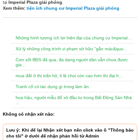
Imperial Plaza giải phóng
tại
.
Xem thêm:
tiện ích chung cư Imperial Plaza giải phóng
TIN LIÊN QUAN
Những hình tượng ích lợi hiện đại của chung cư Imperial...
Xử lý những công trình vi phạm sở hữu "gắn mác&quo...
Cơn sốt BĐS đã qua, đa dạng người dân vẫn chưa được
gia...
mua đất ở thị trấn hộ, tỉ lệ chọi còn cao hơn thi đại h...
Tranh cổ có tác dụng gì trong làm ăn
hoa hậu, người mẫu đổ xô đầu tư trong Bất Động Sản Nhà
...
Không có nhận xét nào:
Lưu ý: Khi để lại Nhận xét bạn nên click vào ô "Thông báo
cho tôi" ở dưới để nhận phản hồi từ Admin