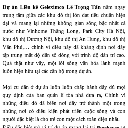
Dự án Liền kề Geleximco Lê Trọng Tấn
nằm ngay
trung tâm giữa các khu đô thị lớn đạt tiêu chuẩn hiện
đại và mang lại những không gian sống bậc nhất cả
nước như Vinhome Thăng Long, Park City Hà Nội,
khu đô thị Dương Nội, khu đô thị An Hưng, khu đô thị
Văn Phú,… chính vì điều này đã khẳng định nơi đây
tập trung mật độ dân số đông với trình độ dân trí cao.
Quả thật như vậy, một lối sống văn hóa lành mạnh
luôn hiện hữu tại các căn hộ trong dự án.
Mọi cư dân ở dự án luôn luôn chấp hành đầy đủ mọi
quy định của ban quản lí tòa nhà đưa ra, Chính vì
những điều đó đã biến nơi đây trở thành một trong
những nơi có điều kiện phát triển cuộc sống và con
người đặc biệt là cho trẻ con một cách toàn diện nhất.
Điều đặc biệt mà vị trí dự án mang lại tại
Shophouse Lê