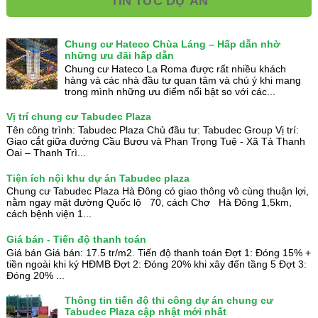
TIN TỨC DỰ ÁN
Chung cư Hateco Chùa Láng – Hấp dẫn nhờ
những ưu đãi hấp dẫn
Chung cư Hateco La Roma được rất nhiều khách
hàng và các nhà đầu tư quan tâm và chú ý khi mang
trong mình những ưu điểm nổi bật so với các...
Vị trí chung cư Tabudec Plaza
Tên công trình: Tabudec Plaza Chủ đầu tư: Tabudec Group Vị trí:
Giao cắt giữa đường Cầu Bươu và Phan Trọng Tuệ - Xã Tả Thanh
Oai – Thanh Trì...
Tiện ích nội khu dự án Tabudec plaza
Chung cư Tabudec Plaza Hà Đông có giao thông vô cùng thuận lợi,
nằm ngay mặt đường Quốc lộ 70, cách Chợ Hà Đông 1,5km,
cách bệnh viện 1...
Giá bán - Tiến độ thanh toán
Giá bán Giá bán: 17.5 tr/m2. Tiến độ thanh toán Đợt 1: Đóng 15% +
tiền ngoài khi ký HĐMB Đợt 2: Đóng 20% khi xây đến tầng 5 Đợt 3:
Đóng 20% ...
Thông tin tiến độ thi công dự án chung cư
Tabudec Plaza cập nhật mới nhất